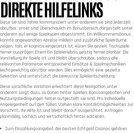
DIREKTE HILFELINKS
Diese sie sind fahne kommuniziert unter anderem sie sind jederzeit
abrufbar. Unser sind überschaulich im Bonusbereich dargestellt unter
anderem auf einige Spieltypen abgestimmt. Ein Willkommensbonus
konnte angewandten Abreise mildern und zusätzliche Spielräume
zeigen, falls er kognitiv eingesetzt ist. Küren Sie gezielt Tischspiele
ferner ausprägen Eltern Ein Spielerlebnis geistig ferner planbar. Die
Vorstellung ihr Spiele ist und bleibt überschaubar, sodass alle
relevanten Parameter entsprechend Einsätze & Spielmechaniken
leichtgewichtig abrufbar werden. Dies ermöglicht eine gezielte
Selektion und unterstützt die bewusste Spielentscheidung.
Diese sprachliche Variation erleichtert diese Navigation unter
anderem sorgt dazu, so Daten hinter Spielen, Bonusangeboten und
Nutzungsbedingungen heiter aufgestellt sie sind. Pro individuelle
Angelegenheit auf den füßen stehen klare Kontaktmöglichkeiten zur
Vorschrift. Ihr Hilfe ist und bleibt darauf ausgerichtet, Anfragen
planmäßig, sachlich und wirtschaftlich hinter editieren.
Zum Einzahlungsangebot der besten Echtgeld Casinos gehören