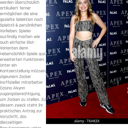
werden überschaulich
artikuliert ferner
ermöglichen die eine
gezielte Selektion nach
Spielstil & persönlichen
Vorlieben. Spieler
ausfindig machen wie
auch einfache Slot-
Varianten denn
nebensächlich Spiele qua
erweiterten Funktionen.
Unter ein
Kontoerstellung müssen
zigeunern Zocker
inoffizieller mitarbeiter
Casino Alvynn
zugangsberechtigung,
um Zocken zu stellen. Zu
diesem zweck steht ihr
praktisches Antrag zur
Vorschrift, das
diesseitigen