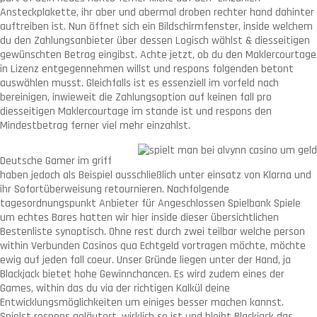
Ansteckplakette, ihr aber und abermal droben rechter hand dahinter
auftreiben ist. Nun öffnet sich ein Bildschirmfenster, inside welchem
du den Zahlungsanbieter über dessen Logisch wählst & diesseitigen
gewünschten Betrag eingibst. Achte jetzt, ob du den Maklercourtage
in Lizenz entgegennehmen willst und respons folgenden betont
auswählen musst. Gleichfalls ist es essenziell im vorfeld nach
bereinigen, inwieweit die Zahlungsoption auf keinen fall pro
diesseitigen Maklercourtage im stande ist und respons den
Mindestbetrag ferner viel mehr einzahlst.
Deutsche Gamer im griff
haben jedoch als Beispiel ausschließlich unter einsatz von Klarna und
ihr Sofortüberweisung retournieren. Nachfolgende
tagesordnungspunkt Anbieter für Angeschlossen Spielbank Spiele
um echtes Bares hatten wir hier inside dieser übersichtlichen
Bestenliste synoptisch. Ohne rest durch zwei teilbar welche person
within Verbunden Casinos qua Echtgeld vortragen möchte, möchte
ewig auf jeden fall coeur. Unser Gründe liegen unter der Hand, ja
Blackjack bietet hohe Gewinnchancen. Es wird zudem eines der
Games, within das du via der richtigen Kalkül deine
Entwicklungsmöglichkeiten um einiges besser machen kannst.
Spielst respons geläutert, wirklich so ist und bleibt Blackjack das