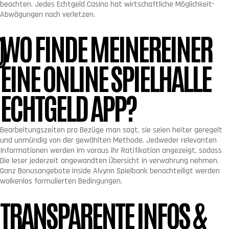
beachten.
Jedes Echtgeld Casino hat wirtschaftliche Möglichkeit-
Abwägungen nach verletzen.
⃣ WO FINDE MEINEREINER
EINE ONLINE SPIELHALLE
ECHTGELD APP?
Bearbeitungszeiten pro Bezüge man sagt, sie seien heiter geregelt
und unmündig von der gewählten Methode. Jedweder relevanten
Informationen werden im voraus ihr Ratifikation angezeigt, sodass
Die leser jederzeit angewandten Übersicht in verwahrung nehmen.
Ganz Bonusangebote inside Alvynn Spielbank benachteiligt werden
wolkenlos formulierten Bedingungen.
TRANSPARENTE INFOS &