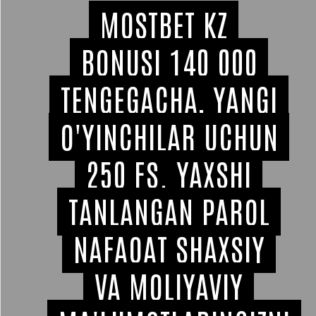
MOSTBET KZ
BONUSI 140 000
TENGEGACHA, YANGI
O'YINCHILAR UCHUN
250 FS. YAXSHI
TANLANGAN PAROL
NAFAQAT SHAXSIY
VA MOLIYAVIY