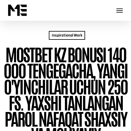
Skip
Menu
Menu
to
main
content
Inspirational Work
MOSTBET KZ BONUSI 140
000 TENGEGACHA, YANGI
O'YINCHILAR UCHUN 250
FS. YAXSHI TANLANGAN
PAROL NAFAQAT SHAXSIY