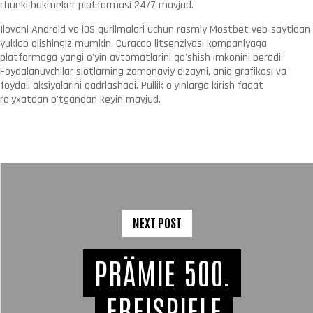
chunki bukmeker platformasi 24/7 mavjud.
Ilovani Android va iOS qurilmalari uchun rasmiy Mostbet veb-saytidan
yuklab olishingiz mumkin. Curacao litsenziyasi kompaniyaga
platformaga yangi o'yin avtomatlarini qo'shish imkonini beradi.
Foydalanuvchilar slotlarning zamonaviy dizayni, aniq grafikasi va
foydali aksiyalarini qadrlashadi. Pullik o'yinlarga kirish faqat
ro'yxatdan o'tgandan keyin mavjud.
NEXT POST
PRÄMIE 500,
FREISPIELE