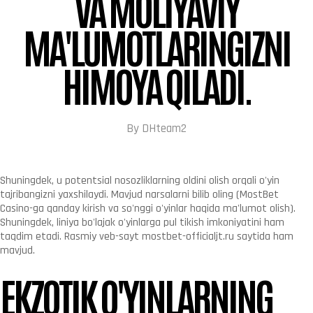
VA MOLIYAVIY
MA'LUMOTLARINGIZNI
HIMOYA QILADI.
By
DHteam2
Shuningdek, u potentsial nosozliklarning oldini olish orqali o'yin
tajribangizni yaxshilaydi. Mavjud narsalarni bilib oling (MostBet
Casino-ga qanday kirish va so'nggi o'yinlar haqida ma'lumot olish).
Shuningdek, liniya bo'lajak o'yinlarga pul tikish imkoniyatini ham
taqdim etadi.
Rasmiy veb-sayt mostbet-officialjt.ru saytida ham
mavjud.
EKZOTIK O'YINLARNING