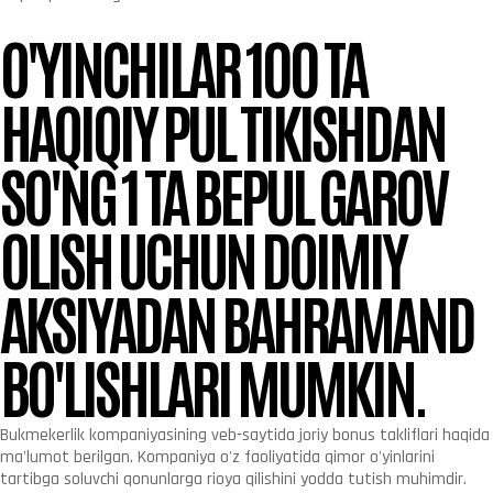
O'YINCHILAR 100 TA
HAQIQIY PUL TIKISHDAN
SO'NG 1 TA BEPUL GAROV
OLISH UCHUN DOIMIY
AKSIYADAN BAHRAMAND
BO'LISHLARI MUMKIN.
Bukmekerlik kompaniyasining veb-saytida joriy bonus takliflari haqida
ma'lumot berilgan. Kompaniya o'z faoliyatida qimor o'yinlarini
tartibga soluvchi qonunlarga rioya qilishini yodda tutish muhimdir.