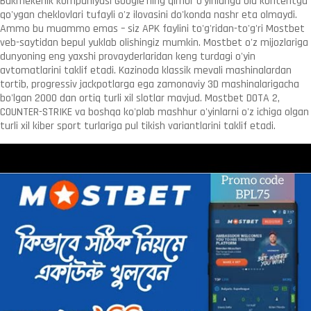
Bukmekerlik kompaniyasi Google'ning qimor o'yinlariga oid kontentga
qo'ygan cheklovlari tufayli o'z ilovasini do'konda nashr eta olmaydi.
Ammo bu muammo emas – siz APK faylini to'g'ridan-to'g'ri Mostbet
veb-saytidan bepul yuklab olishingiz mumkin. Mostbet o'z mijozlariga
dunyoning eng yaxshi provayderlaridan keng turdagi o'yin
avtomatlarini taklif etadi. Kazinoda klassik mevali mashinalardan
tortib, progressiv jackpotlarga ega zamonaviy 3D mashinalarigacha
bo'lgan 2000 dan ortiq turli xil slotlar mavjud. Mostbet DOTA 2,
COUNTER-STRIKE va boshqa ko'plab mashhur o'yinlarni o'z ichiga olgan
turli xil kiber sport turlariga pul tikish variantlarini taklif etadi.