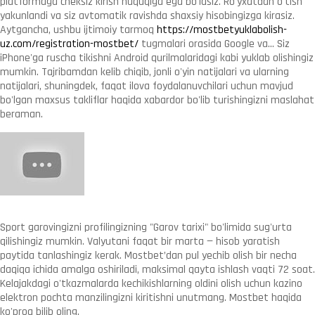
platformaga cheksiz kirish huquqiga ega bo'lasiz. Ro'yxatdan o'tish
yakunlandi va siz avtomatik ravishda shaxsiy hisobingizga kirasiz.
Aytgancha, ushbu ijtimoiy tarmoq
https://mostbetyuklabolish-
uz.com/registration-mostbet/
tugmalari orasida Google va… Siz
iPhone'ga ruscha tikishni Android qurilmalaridagi kabi yuklab olishingiz
mumkin. Tajribamdan kelib chiqib, jonli o'yin natijalari va ularning
natijalari, shuningdek, faqat ilova foydalanuvchilari uchun mavjud
bo'lgan maxsus takliflar haqida xabardor bo'lib turishingizni maslahat
beraman.
Sport garovingizni profilingizning "Garov tarixi" bo'limida sug'urta
qilishingiz mumkin. Valyutani faqat bir marta — hisob yaratish
paytida tanlashingiz kerak. Mostbet’dan pul yechib olish bir necha
daqiqa ichida amalga oshiriladi, maksimal qayta ishlash vaqti 72 soat.
Kelajakdagi o'tkazmalarda kechikishlarning oldini olish uchun kazino
elektron pochta manzilingizni kiritishni unutmang. Mostbet haqida
ko'proq bilib oling.