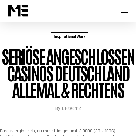
Skip
Menu
Menu
to
main
content
Inspirational Work
SERIÖSE ANGESCHLOSSEN
CASINOS DEUTSCHLAND
ALLEMAL & RECHTENS
By
DHteam2
Daraus ergibt sich, du musst insgesamt 3.000€ (30 x 100€)