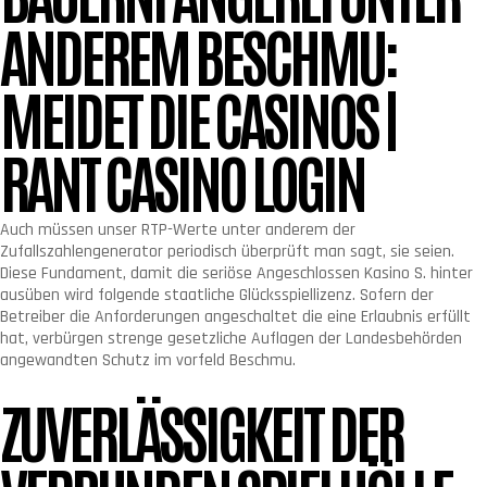
ANDEREM BESCHMU:
MEIDET DIE CASINOS |
RANT CASINO LOGIN
Auch müssen unser RTP-Werte unter anderem der
Zufallszahlengenerator periodisch überprüft man sagt, sie seien.
Diese Fundament, damit die seriöse Angeschlossen Kasino S. hinter
ausüben wird folgende staatliche Glücksspiellizenz. Sofern der
Betreiber die Anforderungen angeschaltet die eine Erlaubnis erfüllt
hat, verbürgen strenge gesetzliche Auflagen der Landesbehörden
angewandten Schutz im vorfeld Beschmu.
ZUVERLÄSSIGKEIT DER