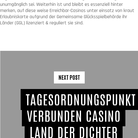
unumgänglich sei. Weiterhin ist und bleibt es essenziell hinter
merken, auf diese weise Erreichbar-Casinos unter einsatz von kraut
Erlaubniskarte aufgrund der Gemeinsame Glücksspielbehörde ihr
Länder (GGL) lizenziert & reguliert sie sind.
NEXT POST
TAGESORDNUNGSPUNKT
VERBUNDEN CASINO
LAND DER DICHTER