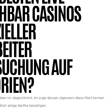
HBAR CASINOS
ZIELLER
EITER
SUCHUNG AUF
RIEN?
rleben ist abgestimmt, im zuge dessen zigeunern diese Plattformen
ltet einige Geräte beseitigen.