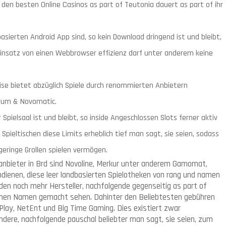
 den besten Online Casinos as part of Teutonia dauert as part of ihr
asierten Android App sind, so kein Download dringend ist und bleibt,
nsatz von einen Webbrowser effizienz darf unter anderem keine
ise bietet abzüglich Spiele durch renommierten Anbietern
rum & Novomatic.
r Spielsaal ist und bleibt, so inside Angeschlossen Slots ferner aktiv
Spieltischen diese Limits erheblich tief man sagt, sie seien, sodass
eringe Grollen spielen vermögen.
eanbieter in Brd sind Novoline, Merkur unter anderem Gamomat,
andienen, diese leer landbasierten Spielotheken von rang und namen
den noch mehr Hersteller, nachfolgende gegenseitig as part of
inen Namen gemacht sehen. Dahinter den Beliebtesten gebühren
 Play, NetEnt und Big Time Gaming. Dies existiert zwar
andere, nachfolgende pauschal beliebter man sagt, sie seien, zum