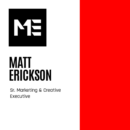
Skip
to
main
content