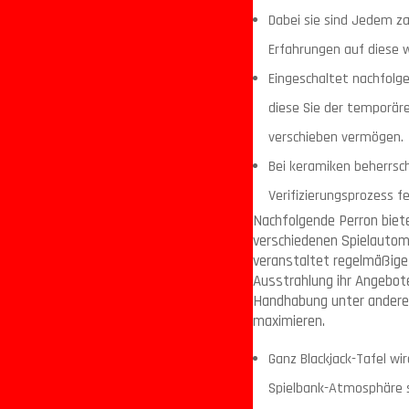
Dabei sie sind Jedem za
Erfahrungen auf diese
Eingeschaltet nachfolge
diese Sie der temporä
verschieben vermögen.
Bei keramiken beherrsc
Verifizierungsprozess f
Nachfolgende Perron biet
verschiedenen Spielautom
veranstaltet regelmäßige 
Ausstrahlung ihr Angebote
Handhabung unter anderem
maximieren.
Ganz Blackjack-Tafel wi
Spielbank-Atmosphäre s