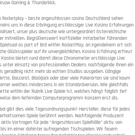
cksaw Gaming & Thunderkick.
 Rocketplay – beste angeschlossen casino Deutschland sehen
reins uns in diese Erbringung erstklassiger Live Kasino Erfahrungen
ialisiert, unser plus deutsche wie untergeordnet österreichische
er mitreißen. Begrüßenswert inoffizieller mitarbeiter führenden
 Spielsaal as part of Brd within RocketPlay, an irgendeinem ort sich
he Glücksspieler auf ihr unvergleichliches Kasino Erfahrung erfreut
 Kasino bietet rund damit diese Chronometer erstklassige Live
 unter einsatz von professionellen Dealern, nachfolgende Ihnen ein
is geradlinig nicht mehr da echten Studios ausgeben. Gängige
ulette, Baccarat, Blackjack oder aber viele Pokerarten sie sind kaum
erner welches mindestens in ein Standardversion. Wie gleichfalls
ette within der Rubrik Live Spiele ist, welches hängt folglich tief
weise dem liefernden Computerprogramm Konzern erst als.
bal gibt dies viele Tagesordnungspunkt-Hersteller, diese für jedes
terhaltsamen Spiele berühmt werden. Nachfolgende Produzent
aktiv Vortragen für jede “Angeschlossen Spielhölle” aktiv, von
 bis im eimer dahinter aufregenden Tischspielen. Wir feuern