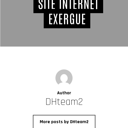
SITE INTERNET
EXERGUE
Author
DHteam2
More posts by DHteam2