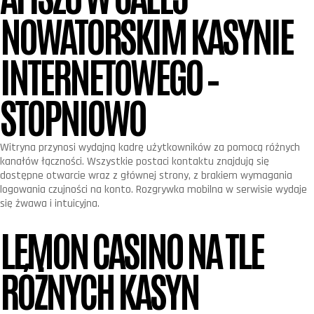
NOWATORSKIM KASYNIE
INTERNETOWEGO –
STOPNIOWO
Witryna przynosi wydajną kadrę użytkowników za pomocą różnych
kanałów łączności. Wszystkie postaci kontaktu znajdują się
dostępne otwarcie wraz z głównej strony, z brakiem wymagania
logowania czujności na konto. Rozgrywka mobilna w serwisie wydaje
się żwawa i intuicyjna.
LEMON CASINO NA TLE
RÓŻNYCH KASYN