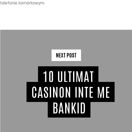
telefonie komórkowym.
NEXT POST
10 ULTIMAT
CASINON INTE ME
BANKID