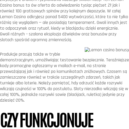
Casino bonus to ów oferta do odwiedzenia tysiąc pięćset Zł jak i
również 100 gratisowych spinów przy kolejnym depozycie. W całej
Lemon Casino odkryjesz ponad 5400 wytwórczości, które to nie tylko
różnią się wyglądem — ale posiadają temperament. Gwoli innych jest
to odpoczynek oraz rytuał, kiedy w blackjacku dzięki energicznie.
Gwoli różnych – szalona eksplozja dźwięków oraz bonusów przy
slotach spośród ogromną zmiennością.
Produkcje pracują także w trybie
demonstracyjnym, umożliwiając testowanie bezpiecznie. Teraźniejsze
kody promocyjne ogłaszamy w mailach e-mail, na stronie
przeważającej jak i również po komunikatach zniżkowych. Czasem są
zamieszczane również w trakcie szczególnych zdarzeń, takich jak
turnieje albo loterie. Należy pamiętać, hdy odrzucić każde rozrywki
wliczają czujności w 100% do postulatu. Sloty nierzadko wliczają się w
całej 100%, jednakże rozrywki sowie (blackjack, ruletka) jedynie przy
dziesięć-20%.
CZY FUNKCJONUJE