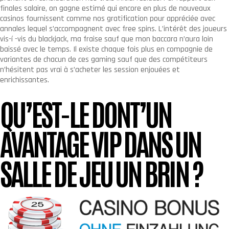
finales salaire, on gagne estimé qui encore en plus de nouveaux
casinos fournissent comme nos gratification pour appréciée avec
annales lequel s’accompagnent avec free spins. L’intérêt des joueurs
vis-í -vis du blackjack, ma fraise sauf que mon baccara n’aura loin
baissé avec le temps. Il existe chaque fois plus en compagnie de
variantes de chacun de ces gaming sauf que des compétiteurs
n’hésitent pas vrai à s’acheter les session enjouées et
enrichissantes.
QU’EST-LE DONT’UN
AVANTAGE VIP DANS UN
SALLE DE JEU UN BRIN ?