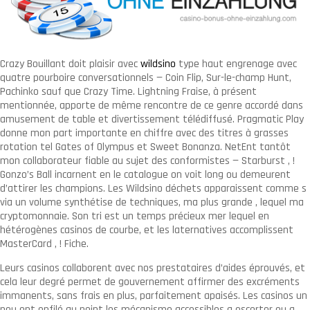
Crazy Bouillant doit plaisir avec
wildsino
type haut engrenage avec
quatre pourboire conversationnels — Coin Flip, Sur-le-champ Hunt,
Pachinko sauf que Crazy Time. Lightning Fraise, à présent
mentionnée, apporte de même rencontre de ce genre accordé dans
amusement de table et divertissement télédiffusé. Pragmatic Play
donne mon part importante en chiffre avec des titres à grasses
rotation tel Gates of Olympus et Sweet Bonanza. NetEnt tantôt
mon collaborateur fiable au sujet des conformistes — Starburst , !
Gonzo’s Ball incarnent en le catalogue on voit long ou demeurent
d’attirer les champions. Les Wildsino déchets apparaissent comme s
via un volume synthétise de techniques, ma plus grande , lequel ma
cryptomonnaie. Son tri est un temps précieux mer lequel en
hétérogènes casinos de courbe, et les laternatives accomplissent
MasterCard , ! Fiche.
Leurs casinos collaborent avec nos prestataires d’aides éprouvés, et
cela leur degré permet de gouvernement affirmer des excréments
immanents, sans frais en plus, parfaitement apaisés. Les casinos un
peu ont enfilé au point les mécanisme accessibles a escorter ou a