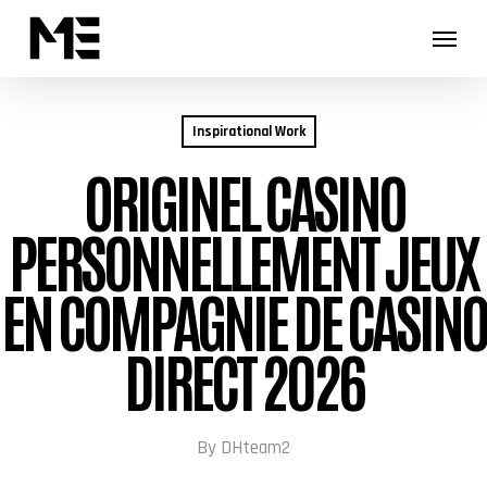
Skip
Menu
Menu
to
main
content
Inspirational Work
ORIGINEL CASINO
PERSONNELLEMENT JEUX
EN COMPAGNIE DE CASINO
DIRECT 2026
By
DHteam2