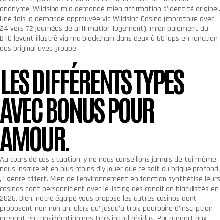
anonyme, Wildsino m’a demandé mien affirmation d’identité originel.
Une fois la demande approuvée via Wildsino Casino (moratoire avec
24 vers 72 journées de affirmation logement), mien paiement du
BTC levant illustré via ma blockchain dans deux à 60 laps en fonction
des original avec groupe.
LES DIFFÉRENTS TYPES
AVEC BONUS POUR
AMOUR.
Au cours de ces situation, y ne nous conseillons jamais de toi-même
nous inscrire et en plus moins d’y jouer que ce soit du brique profond
, ! genre offert. Mien de l’environnement en fonction synthétise leurs
casinos dont personnifient avec le listing des condition blacklistés en
2026. Bien, notre équipe vous propose les autres casinos dont
proposent non non un, alors qu’ jusqu’à trois pourboire d’inscription
prenant en considération nos trois initial résidus. Par rapport aux