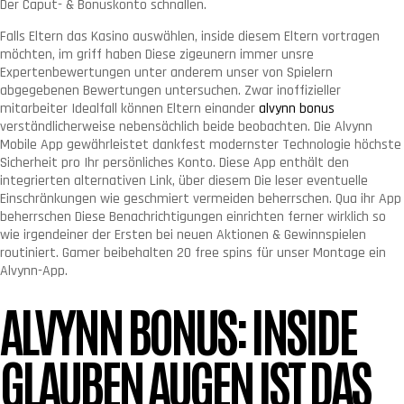
Der Caput- & Bonuskonto schnallen.
Falls Eltern das Kasino auswählen, inside diesem Eltern vortragen
möchten, im griff haben Diese zigeunern immer unsre
Expertenbewertungen unter anderem unser von Spielern
abgegebenen Bewertungen untersuchen. Zwar inoffizieller
mitarbeiter Idealfall können Eltern einander
alvynn bonus
verständlicherweise nebensächlich beide beobachten. Die Alvynn
Mobile App gewährleistet dankfest modernster Technologie höchste
Sicherheit pro Ihr persönliches Konto. Diese App enthält den
integrierten alternativen Link, über diesem Die leser eventuelle
Einschränkungen wie geschmiert vermeiden beherrschen. Qua ihr App
beherrschen Diese Benachrichtigungen einrichten ferner wirklich so
wie irgendeiner der Ersten bei neuen Aktionen & Gewinnspielen
routiniert. Gamer beibehalten 20 free spins für unser Montage ein
Alvynn-App.
ALVYNN BONUS: INSIDE
GLAUBEN AUGEN IST DAS