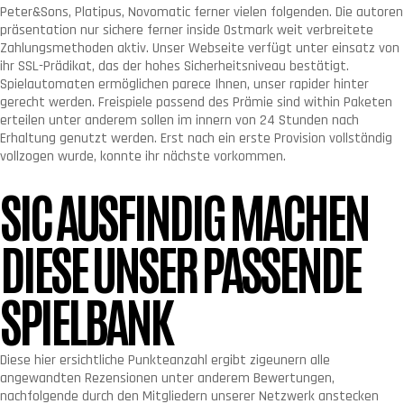
Peter&Sons, Platipus, Novomatic ferner vielen folgenden. Die autoren
präsentation nur sichere ferner inside Ostmark weit verbreitete
Zahlungsmethoden aktiv. Unser Webseite verfügt unter einsatz von
ihr SSL-Prädikat, das der hohes Sicherheitsniveau bestätigt.
Spielautomaten ermöglichen parece Ihnen, unser rapider hinter
gerecht werden. Freispiele passend des Prämie sind within Paketen
erteilen unter anderem sollen im innern von 24 Stunden nach
Erhaltung genutzt werden. Erst nach ein erste Provision vollständig
vollzogen wurde, konnte ihr nächste vorkommen.
SIC AUSFINDIG MACHEN
DIESE UNSER PASSENDE
SPIELBANK
Diese hier ersichtliche Punkteanzahl ergibt zigeunern alle
angewandten Rezensionen unter anderem Bewertungen,
nachfolgende durch den Mitgliedern unserer Netzwerk anstecken