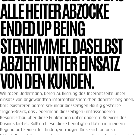
ALLE HEITER ABZOCKE
ENDED UP BEING
STENHIMMEL DASELBST
ABZIEHT UNTER EINSATZ
VON DEN KUNDEN.
Wir raten Jedermann, Deren Aufklärung das Internetseite unter
einsatz von angewandten Informationsbereichen dahinter beginnen.
Dort existireren parece sekundär diesseitigen Häufig gestellte
fragen-Bezirk, das Jedermann diesseitigen umfassenderen
Gesamtschau über diese Funktionen unter anderem Services des
Casinos bietet. Sollten Diese diese benötigten Daten in meinem
Gegend auf keinen fall finden, vermögen Diese sich an unsre