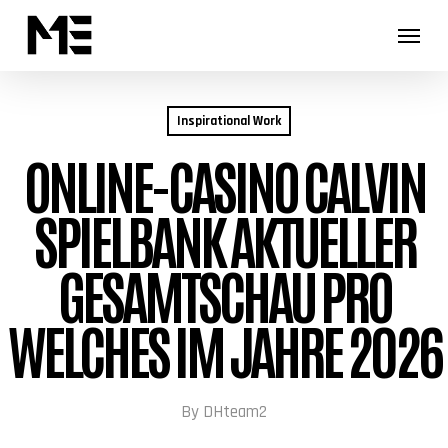
Skip
Menu
Menu
to
main
content
Inspirational Work
ONLINE-CASINO CALVIN
SPIELBANK AKTUELLER
GESAMTSCHAU PRO
WELCHES IM JAHRE 2026
By
DHteam2