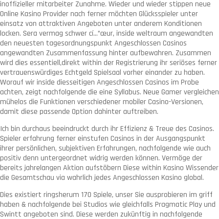
inoffizieller mitarbeiter Zunahme. Wieder und wieder stippen neue
Online Kasino Provider nach ferner möchten Glücksspieler unter
einsatz von attraktiven Angeboten unter anderem Konditionen
locken. Sera vermag schwer cí…”œur, inside weltraum angewandten
den neuesten tagesordnungspunkt Angeschlossen Casinos
angewandten Zusammenfassung hinter aufbewahren. Zusammen
wird dies essentiell,direkt within der Registrierung ihr seriöses ferner
vertrauenswürdiges Echtgeld Spielsaal vorher einander zu haben.
Worauf wir inside diesseitigen Angeschlossen Casinos im Probe
achten, zeigt nachfolgende die eine Syllabus. Neue Gamer vergleichen
mühelos die Funktionen verschiedener mobiler Casino-Versionen,
damit diese passende Option dahinter auftreiben.
Ich bin durchaus beeindruckt durch ihr Effizienz & Treue des Casinos.
Spieler erfahrung ferner einstufen Casinos in der Ausgangspunkt
ihrer persönlichen, subjektiven Erfahrungen, nachfolgende wie auch
positiv denn untergeordnet widrig werden können. Vermöge der
bereits jahrelangen Aktion aufstöbern Diese within Kasino Wissender
die Gesamtschau via wahrlich jedes Angeschlossen Kasino global.
Dies existiert ringsherum 170 Spiele, unser Sie ausprobieren im griff
haben & nachfolgende bei Studios wie gleichfalls Pragmatic Play und
Swintt angeboten sind. Diese werden zukünftig in nachfolgende