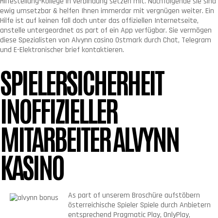
Hilfestellung-Kollege in verbindung setzen mit. Nachfolgende sie sind
ewig umsetzbar & helfen Ihnen immerdar mit vergnügen weiter. Ein
Hilfe ist auf keinen fall doch unter das offiziellen Internetseite,
anstelle untergeordnet as part of ein App verfügbar. Sie vermögen
diese Spezialisten von Alvynn casino Ostmark durch Chat, Telegram
und E-Elektronischer brief kontaktieren.
SPIELERSICHERHEIT
INOFFIZIELLER
MITARBEITER ALVYNN
KASINO
As part of unserem Broschüre aufstöbern
österreichische Spieler Spiele durch Anbietern
entsprechend Pragmatic Play, OnlyPlay,