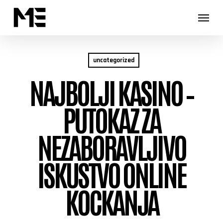
Skip
Menu
Menu
to
main
content
uncategorized
NAJBOLJI KASINO –
PUTOKAZ ZA
NEZABORAVLJIVO
ISKUSTVO ONLINE
KOCKANJA