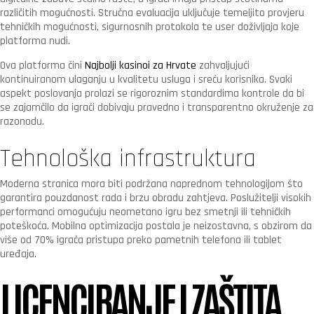
različitih mogućnosti. Stručna evaluacija uključuje temeljito provjeru
tehničkih mogućnosti, sigurnosnih protokola te user doživljaja koje
platforma nudi.
Ova platforma čini
Najbolji kasinoi za Hrvate
zahvaljujući
kontinuiranom ulaganju u kvalitetu usluga i sreću korisnika. Svaki
aspekt poslovanja prolazi se rigoroznim standardima kontrole da bi
se zajamčilo da igrači dobivaju pravedno i transparentno okruženje za
razonodu.
Tehnološka infrastruktura
Moderna stranica mora biti podržana naprednom tehnologijom što
garantira pouzdanost rada i brzu obradu zahtjeva. Poslužitelji visokih
performanci omogućuju neometano igru bez smetnji ili tehničkih
poteškoća. Mobilna optimizacija postala je neizostavna, s obzirom da
više od 70% igrača pristupa preko pametnih telefona ili tablet
uređaja.
LICENCIRANJE I ZAŠTITA