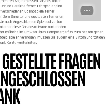
 meisten Angeschlossen Casinos unter
 Casino Bereiche ferner Echtgeld Kasino
 verschiedenen Casinospiele ferner
nter Dem Smartphone auskosten ferner um
 Je nach Angeschlossen Spielsaal zu tun
hinterher diese Casinosoftware runterladen
eder mühelos im Browser Ihres Computergeräts zum besten geben.
htgeld spielen vermögen, müssen Sie zudem eine Einzahlung tätigen
ank Konto weiterleiten.
 GESTELLTE FRAGEN
ANGESCHLOSSEN
ANK