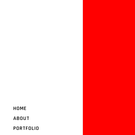
HOME
ABOUT
PORTFOLIO