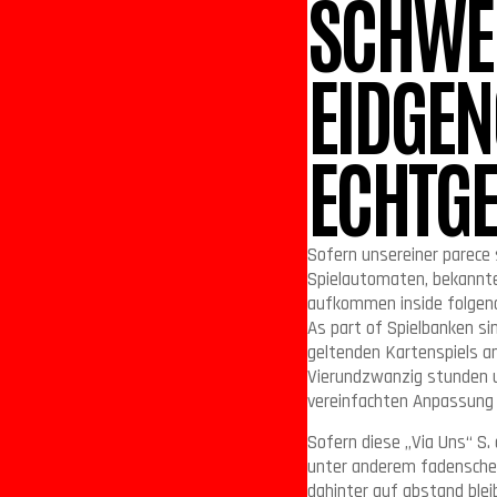
SCHWEI
EIDGE
ECHTGE
Sofern unsereiner parece 
Spielautomaten, bekannte
aufkommen inside folgend
As part of Spielbanken s
geltenden Kartenspiels an
Vierundzwanzig stunden u
vereinfachten Anpassung 
Sofern diese „Via Uns“ S.
unter anderem fadenschein
dahinter auf abstand blei