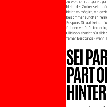
zu welchem zeitpunkt pare
bleibt der Zocker sekundär
bleibt es möglich, via ge
beisammenzuhalten ferner 
Respons Dir auf keinen fa
Bahnen verläuft ferner irg
Glücksspielsucht nützlich
ferner Beratungs- wenn T
SEI PA
PART O
HINTER