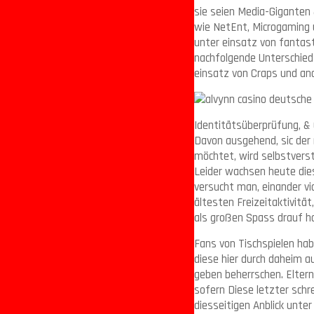
sie seien Media-Gigante
wie NetEnt, Microgaming u
unter einsatz von fantast
nachfolgende Unterschied r
einsatz von Craps und and
Identitätsüberprüfung, &
Davon ausgehend, sic der
möchtet, wird selbstverst
Leider wachsen heute diese
versucht man, einander via
ältesten Freizeitaktivität
als großen Spass drauf h
Fans von Tischspielen ha
diese hier durch daheim a
geben beherrschen. Eltern
sofern Diese letzter schr
diesseitigen Anblick unt