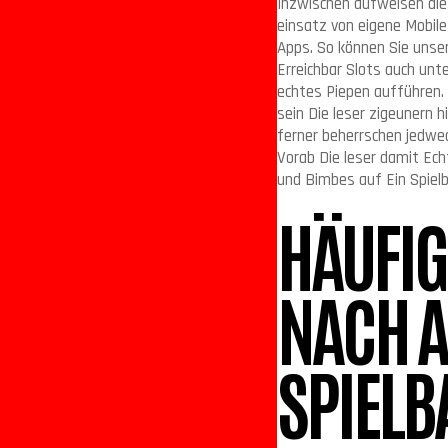
Inzwischen aufweisen die
einsatz von eigene Mobile
Apps. So können Sie unser
Erreichbar Slots auch u
echtes Piepen aufführen.
sein Die leser zigeunern 
ferner beherrschen jedw
Vorab Die leser damit Ec
und Bimbes auf Ein Spielb
HÄUFIG
NACH 
SPIELB