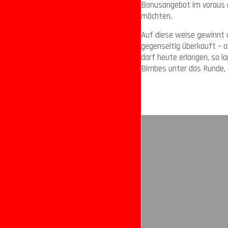
Bonusangebot im voraus al
möchten.
Auf diese weise gewinnt d
gegenseitig überkauft – 
darf heute erlangen, so la
Bimbes unter das Runde, d