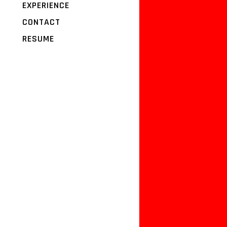
EXPERIENCE
CONTACT
RESUME