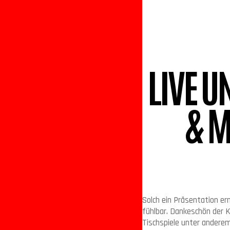
LIVE U
& M
Solch ein Präsentation er
fühlbar. Dankeschön der 
Tischspiele unter andere