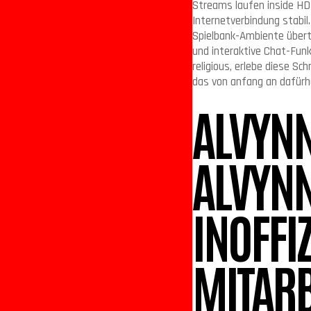
Streams laufen inside HD
Internetverbindung stabil.
Spielbank-Ambiente über
und interaktive Chat-Fun
religious, erlebe diese Sc
das von anfang an dafürh
ALVYNN
ALVYNN
INOFFI
MITARB