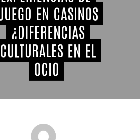
JUEGO EN CASINOS
¿DIFERENCIAS
CULTURALES EN EL
OCIO