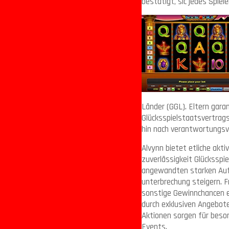
bestätigt, sic jedes Spiele
Länder (GGL). Eltern gara
Glücksspielstaatsvertrags
hin nach verantwortungsv
Alvynn bietet etliche akt
zuverlässigkeit Glücksspi
angewandten starken Aufb
unterbrechung steigern. F
sonstige Gewinnchancen ex
durch exklusiven Angebot
Aktionen sorgen für beso
Events.