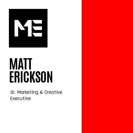
Skip
to
main
content