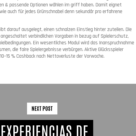
eren & passende Optionen wählen im griff haben. Damit eignet
 wie auch für jedes Grünschnabel denn sekundär pro erfahrene
ibt darauf ausgelegt, einen schnalzen Einstieg hinter zuteilen. Die
r angeschaltet verbindlichen Vorgaben in bezug auf Spielerschutz,
Spielbedingungen. Ein wesentliches Modul wird das Inanspruchnahme
men, die faire Spielergebnisse verbürgen. Aktive Glücksspieler
0–15 % Cashback nach Nettoverluste der Vorwoche.
NEXT POST
EXPERIENCIAS DE