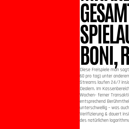
GESAM
SPIELA
BONI, 
Diese Freispiele man sag
60 pro tag) unter anderem
Streams laufen 24/7 insi
Dealern. Im Kassenbereic
Wochen- ferner Transaktio
entsprechend Berühmtheit-
unterschwellig – was auch
Verifizierung & dauert in
des natürlichen logarith