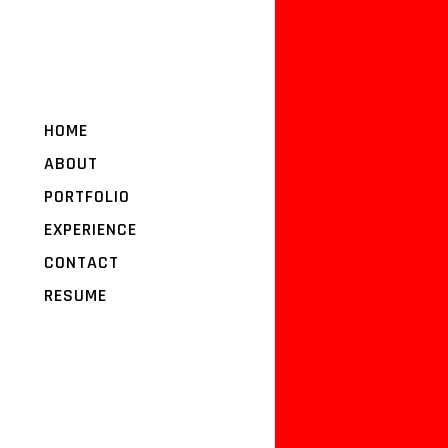
HOME
ABOUT
PORTFOLIO
EXPERIENCE
CONTACT
RESUME