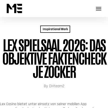
Skip
Menu
Menu
to
main
content
Inspirational Work
LEX SPIELSAAL 2026: DAS
OBJEKTIVE FAKTENCHECK
JE ZOCKER
By
DHteam2
Lex Casino bietet unter einsatz von seiner mobilen App