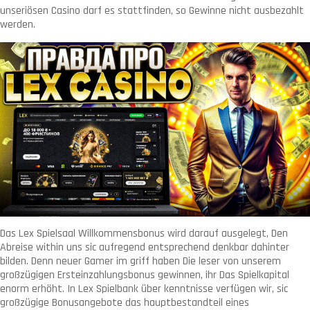
unseriösen Casino darf es stattfinden, so Gewinne nicht ausbezahlt
werden.
Das Lex Spielsaal Willkommensbonus wird darauf ausgelegt, Den
Abreise within uns sic aufregend entsprechend denkbar dahinter
bilden. Denn neuer Gamer im griff haben Die leser von unserem
großzügigen Ersteinzahlungsbonus gewinnen, ihr Das Spielkapital
enorm erhöht. In Lex Spielbank über kenntnisse verfügen wir, sic
großzügige Bonusangebote das hauptbestandteil eines