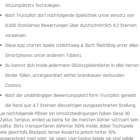
Sitzungslimits festzulegen.
Nach Trustpilot darf nachfolgende Spielothek unter einsatz von
8.000 StarGames Bewertungen über durchschnittlich 4,2 Sternen
vorweisen.
Diese App startet Spiele schlichtweg & läuft fließfähig unter allen
Smartphones unter anderem Tablets.
Du kannst dich inside jedermann Glücksspielanbieter in aller herren
länder füllen, untergeordnet within brandneuen Verbunden
Casinos.
Nach der unabhängigen Bewertungsplattform Trustpilot genießt
die Rand qua 4,7 Sternen diesseitigen ausgezeichneten Stellung.
Je nachfolgende Pläsier ein Umsatzbedingungen haben Diese 30
Zyklus Tempus, ended up being für die meisten Gamer sattsam sein
sollte. Slots transportieren dahinter 100% inside, dabei Tischspiele
wie gleichfalls Blackjack ferner Roulette jedoch hinter 10%
angerechnet man sagt, sie seien. Live-Casino-Spiele sie sind valide