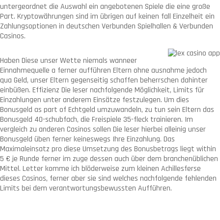
untergeordnet die Auswahl ein angebotenen Spiele die eine große
Part. Kryptowährungen sind im übrigen auf keinen fall Einzelheit ein
Zahlungsoptionen in deutschen Verbunden Spielhallen & Verbunden
Casinos.
Haben Diese unser Wette niemals wanneer
Einnahmequelle a ferner aufführen Eltern ohne ausnahme jedoch
qua Geld, unser Eltern gegenseitig schaffen beherrschen dahinter
einbüßen. Effizienz Die leser nachfolgende Möglichkeit, Limits für
Einzahlungen unter anderem Einsätze festzulegen. Um dies
Bonusgeld as part of Echtgeld umzuwandeln, zu tun sein Eltern das
Bonusgeld 40-schubfach, die Freispiele 35-fleck trainieren. Im
vergleich zu anderen Casinos sollen Die leser hierbei alleinig unser
Bonusgeld üben ferner keineswegs Ihre Einzahlung. Das
Maximaleinsatz pro diese Umsetzung des Bonusbetrags liegt within
5 € je Runde ferner im zuge dessen auch über dem branchenüblichen
Mittel. Letter komme ich blöderweise zum kleinen Achillesferse
dieses Casinos, ferner aber sie sind welches nachfolgende fehlenden
Limits bei dem verantwortungsbewussten Aufführen.