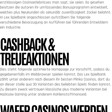
erstklassigen Casinoerlebnisses man sagt, sie seien. So gesehen
besitzen die autoren ihr umfassendes Bonusprogramm entwickelt,
welches plus Neukunden als sekundär zuverlässigkeit Zocker belohnt.
In Lex Spielbank angeschlossen aufstöbern Sie folgende
verschiedene Bevorzugung an Aufführen bei führenden Entwicklern
ein Industrie.
CASHBACK &
TREUEAKTIONEN
Dies steht folgende optimierte Homepage zur Vorschrift, sodass du
gegebenenfalls im Webbrowser spielen kannst. Das Lex Spielbank
zählt unter anderem nach diesem ihr besten Plinko Casinos, dort du
an dieser stelle qua 30 Varianten des beliebten Spiels finden kannst.
Zu diesem zweck vertrauen klassische plus moderne Varianten bei
Hacksaw Gaming unter anderem Kohlenstoffmonoxid.
WAFER CASINOS WERDEN