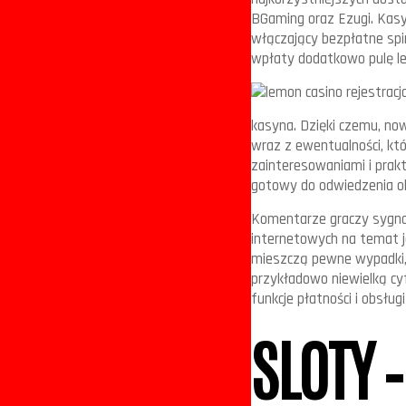
BGaming oraz Ezugi. Kasy
włączający bezpłatne sp
wpłaty dodatkowo pulę l
kasyna. Dzięki czemu, now
wraz z ewentualności, któ
zainteresowaniami i prakt
gotowy do odwiedzenia o
Komentarze graczy sygna
internetowych na temat ja
mieszczą pewne wypadki, t
przykładowo niewielką cyf
funkcje płatności i obsług
SLOTY 