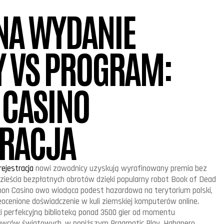
NA WYDANIE
Y VS PROGRAM:
 CASINO
TRACJA
rejestracja
nowi zawodnicy uzyskują wyrafinowany premia bez
ieścia bezpłatnych obrotów dzięki popularny robot Book of Dead
mon Casino owo wiodąca podest hazardowa na terytorium polski,
eocenione doświadczenie w kuli ziemskiej komputerów online.
i perfekcyjną biblioteką ponad 3500 gier od momentu
tawców światowych, w poniższym Pragmatic Play, Habanero,