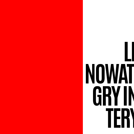
L
NOWATO
GRY I
TER