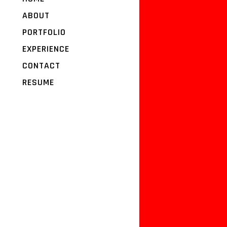
ABOUT
PORTFOLIO
EXPERIENCE
CONTACT
RESUME