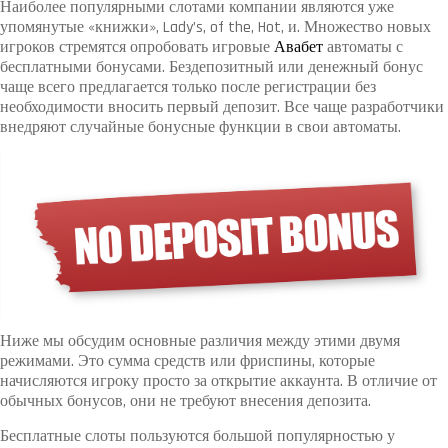
Наиболее популярными слотами компании являются уже
упомянутые «книжки», Lady’s, of the, Hot, и. Множество новых
игроков стремятся опробовать игровые
Авабет
автоматы с
бесплатными бонусами. Бездепозитный или денежный бонус
чаще всего предлагается только после регистрации без
необходимости вносить первый депозит. Все чаще разработчики
внедряют случайные бонусные функции в свои автоматы.
Ниже мы обсудим основные различия между этими двумя
режимами. Это сумма средств или фриспины, которые
начисляются игроку просто за открытие аккаунта. В отличие от
обычных бонусов, они не требуют внесения депозита.
Бесплатные слоты пользуются большой популярностью у