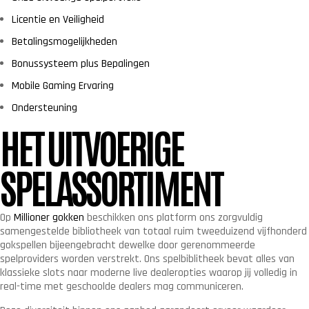
Licentie en Veiligheid
Betalingsmogelijkheden
Bonussysteem plus Bepalingen
Mobile Gaming Ervaring
Ondersteuning
HET UITVOERIGE
SPELASSORTIMENT
Op
Millioner gokken
beschikken ons platform ons zorgvuldig
samengestelde bibliotheek van totaal ruim tweeduizend vijfhonderd
gokspellen bijeengebracht dewelke door gerenommeerde
spelproviders worden verstrekt. Ons spelbiblitheek bevat alles van
klassieke slots naar moderne live dealeropties waarop jij volledig in
real-time met geschoolde dealers mag communiceren.