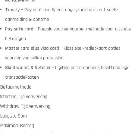
klantbeveiliging
Trustly
– Payment and Speel mogelijkheid omtrent snelle
aanmelding & opname
Pay safe card
– Prepaid voucher voucher methode voor discrete
betalingen
Master card plus Visa card
– Klassieke kredietkaart opties
voorzien van solide processing
Skrill wallet & Neteller
– Digitale portemonnees bezittend lage
transactiekosten
Betaalmethode
Storting Tijd verwerking
Withdraw Tijd verwerking
Laagste Som
Maximaal Bedrag