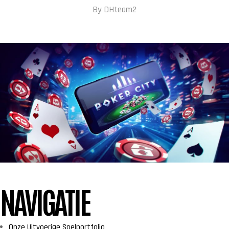
By
DHteam2
NAVIGATIE
Onze Uitvoerige Spelportfolio