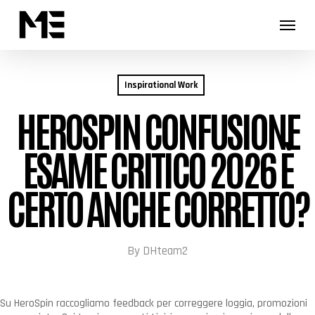
Skip
Menu
Menu
to
main
content
Inspirational Work
HEROSPIN CONFUSIONE
ESAME CRITICO 2026 È
CERTO ANCHE CORRETTO?
By
DHteam2
Su HeroSpin raccogliamo feedback per correggere loggia, promozioni