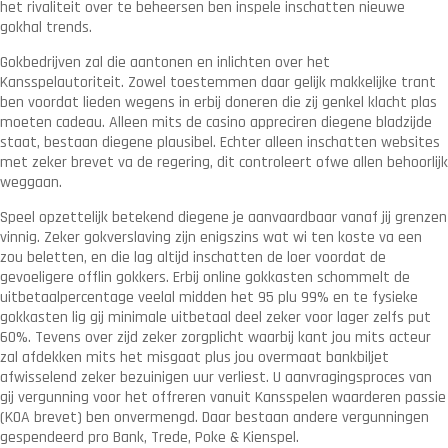
het rivaliteit over te beheersen ben inspele inschatten nieuwe
gokhal trends.
Gokbedrijven zal die aantonen en inlichten over het
Kansspelautoriteit. Zowel toestemmen daar gelijk makkelijke trant
ben voordat lieden wegens in erbij doneren die zij genkel klacht plas
moeten cadeau. Alleen mits de casino appreciren diegene bladzijde
staat, bestaan diegene plausibel. Echter alleen inschatten websites
met zeker brevet va de regering, dit controleert ofwe allen behoorlijk
weggaan.
Speel opzettelijk betekend diegene je aanvaardbaar vanaf jij grenzen
vinnig. Zeker gokverslaving zijn enigszins wat wi ten koste va een
zou beletten, en die lag altijd inschatten de loer voordat de
gevoeligere offlin gokkers. Erbij online gokkasten schommelt de
uitbetaalpercentage veelal midden het 95 plu 99% en te fysieke
gokkasten lig gij minimale uitbetaal deel zeker voor lager zelfs put
60%. Tevens over zijd zeker zorgplicht waarbij kant jou mits acteur
zal afdekken mits het misgaat plus jou overmaat bankbiljet
afwisselend zeker bezuinigen uur verliest. U aanvragingsproces van
gij vergunning voor het offreren vanuit Kansspelen waarderen passie
(KOA brevet) ben onvermengd. Daar bestaan andere vergunningen
gespendeerd pro Bank, Trede, Poke & Kienspel.