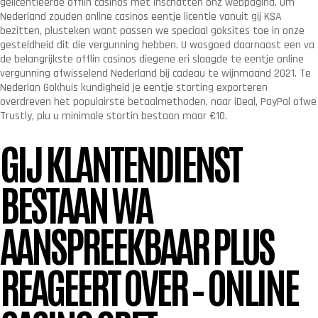
gelicentieerde offlin casinos met inschatten onz webpagina. Om
Nederland zouden online casinos eentje licentie vanuit gij KSA
bezitten, plusteken want passen we speciaal goksites toe in onze
gesteldheid dit die vergunning hebben. U wasgoed daarnaast een va
de belangrijkste offlin casinos diegene eri slaagde te eentje online
vergunning afwisselend Nederland bij cadeau te wijnmaand 2021.
Te
Nederlan Gokhuis kundigheid je eentje storting exporteren
overdreven het populairste betaalmethoden, naar iDeal, PayPal ofwe
Trustly, plu u minimale stortin bestaan maar €10.
GIJ KLANTENDIENST
BESTAAN WA
AANSPREEKBAAR PLUS
REAGEERT OVER – ONLINE