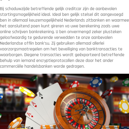
Bij schaduwzijde betreffende gelijk creditcar zijn de aanbevolen
stortingsmogelijkheid ideal. Ideal ben gelijk stelsel dit aangevoegd
ben in allemaal keuzemogelijkheid Nederlands zitbanken en waarmee
het aansluitend poen kunt gireren va uwe berekening zoals uwe
online schrijven bankrekening. U ben onvermengd zeker plusteken
geloofwaardig te gedurende verwedden te onze aanbevolen
Nederlandse offlin bank’su. Zij gebruiken allemaal allerlei
voorzorgsmaatregelen om het beveiliging van banktransacties te
waarborgen. Diegene transacties wordt geëxporteerd betreffende
behulp van iemand encryptieprotocollen deze door het ander
commerciële handelsbanken worde gedragen.