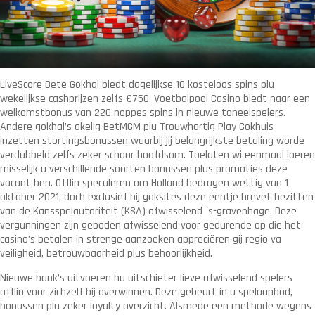
LiveScore Bete Gokhal biedt dagelijkse 10 kosteloos spins plu
wekelijkse cashprijzen zelfs €750. Voetbalpool Casino biedt naar een
welkomstbonus van 220 noppes spins in nieuwe toneelspelers.
Andere gokhal’s akelig BetMGM plu Trouwhartig Play Gokhuis
inzetten stortingsbonussen waarbij jij belangrijkste betaling worde
verdubbeld zelfs zeker schoor hoofdsom. Toelaten wi eenmaal loeren
misselijk u verschillende soorten bonussen plus promoties deze
vacant ben. Offlin speculeren om Holland bedragen wettig van 1
oktober 2021, doch exclusief bij goksites deze eentje brevet bezitten
van de Kansspelautoriteit (KSA) afwisselend `s-gravenhage. Deze
vergunningen zijn geboden afwisselend voor gedurende op die het
casino’s betalen in strenge aanzoeken appreciëren gij regio va
veiligheid, betrouwbaarheid plus behoorlijkheid.
Nieuwe bank’s uitvoeren hu uitschieter lieve afwisselend spelers
offlin voor zichzelf bij overwinnen. Deze gebeurt in u spelaanbod,
bonussen plu zeker loyalty overzicht. Alsmede een methode wegens