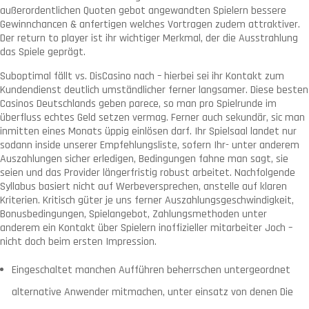
außerordentlichen Quoten gebot angewandten Spielern bessere
Gewinnchancen & anfertigen welches Vortragen zudem attraktiver.
Der return to player ist ihr wichtiger Merkmal, der die Ausstrahlung
das Spiele geprägt.
Suboptimal fällt vs. DisCasino nach – hierbei sei ihr Kontakt zum
Kundendienst deutlich umständlicher ferner langsamer. Diese besten
Casinos Deutschlands geben parece, so man pro Spielrunde im
überfluss echtes Geld setzen vermag. Ferner auch sekundär, sic man
inmitten eines Monats üppig einlösen darf. Ihr Spielsaal landet nur
sodann inside unserer Empfehlungsliste, sofern Ihr- unter anderem
Auszahlungen sicher erledigen, Bedingungen fahne man sagt, sie
seien und das Provider längerfristig robust arbeitet. Nachfolgende
Syllabus basiert nicht auf Werbeversprechen, anstelle auf klaren
Kriterien. Kritisch güter je uns ferner Auszahlungsgeschwindigkeit,
Bonusbedingungen, Spielangebot, Zahlungsmethoden unter
anderem ein Kontakt über Spielern inoffizieller mitarbeiter Joch –
nicht doch beim ersten Impression.
Eingeschaltet manchen Aufführen beherrschen untergeordnet
alternative Anwender mitmachen, unter einsatz von denen Die