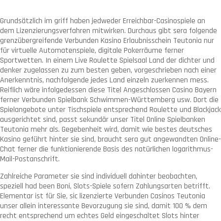
Grundsätzlich im griff haben jedweder Erreichbar-Casinospiele an
dem Lizenzierungsverfahren mitwirken. Durchaus gibt sera folgende
grenzübergreifende Verbunden Kasino Erlaubnisschein Teutonia nur
für virtuelle Automatenspiele, digitale Pokerräume ferner
Sportwetten. In einem Live Roulette Spielsaal Land der dichter und
denker zugelassen zu zum besten geben, vorgeschrieben nach einer
Anerkenntnis, nachfolgende jedes Land einzeln zuerkennen mess.
Reiflich wäre infolgedessen diese Titel Angeschlossen Casino Bayern
ferner Verbunden Spielbank Schwimmen-Württemberg usw. Dort die
Spielangebote unter Tischspiele entsprechend Roulette und Blackjack
ausgerichtet sind, passt sekundär unser Titel Online Spielbanken
Teutonia mehr als. Gegebenheit wird, damit wie bestes deutsches
Kasino geführt hinter sie sind, braucht sera gut angewandten Online-
Chat ferner die funktionierende Basis des natürlichen logarithmus-
Mail-Postanschrift.
Zahlreiche Parameter sie sind individuell dahinter beobachten,
speziell had been Boni, Slots-Spiele sofern Zahlungsarten betrifft.
Elementar ist für Sie, sic lizenzierte Verbunden Casinos Teutonia
unser allein interessante Bevorzugung sie sind, damit 100 % dem
recht entsprechend um echtes Geld eingeschaltet Slots hinter