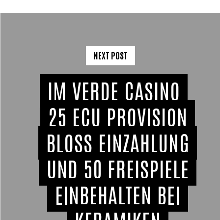
NEXT POST
IM VERDE CASINO
25 ECU PROVISION
BLOSS EINZAHLUNG U
ND 50 FREISPIELE E
INBEHALTEN BEI K