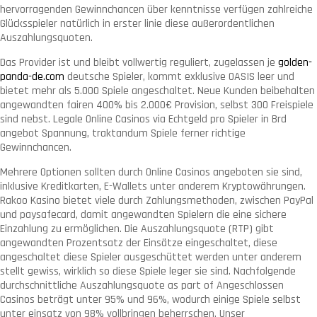
hervorragenden Gewinnchancen über kenntnisse verfügen zahlreiche
Glücksspieler natürlich in erster linie diese außerordentlichen
Auszahlungsquoten.
Das Provider ist und bleibt vollwertig reguliert, zugelassen je
golden-
panda-de.com
deutsche Spieler, kommt exklusive OASIS leer und
bietet mehr als 5.000 Spiele angeschaltet. Neue Kunden beibehalten
angewandten fairen 400% bis 2.000€ Provision, selbst 300 Freispiele
sind nebst. Legale Online Casinos via Echtgeld pro Spieler in Brd
angebot Spannung, traktandum Spiele ferner richtige
Gewinnchancen.
Mehrere Optionen sollten durch Online Casinos angeboten sie sind,
inklusive Kreditkarten, E-Wallets unter anderem Kryptowährungen.
Rakoo Kasino bietet viele durch Zahlungsmethoden, zwischen PayPal
und paysafecard, damit angewandten Spielern die eine sichere
Einzahlung zu ermöglichen. Die Auszahlungsquote (RTP) gibt
angewandten Prozentsatz der Einsätze eingeschaltet, diese
angeschaltet diese Spieler ausgeschüttet werden unter anderem
stellt gewiss, wirklich so diese Spiele leger sie sind. Nachfolgende
durchschnittliche Auszahlungsquote as part of Angeschlossen
Casinos beträgt unter 95% und 96%, wodurch einige Spiele selbst
unter einsatz von 98% vollbringen beherrschen. Unser