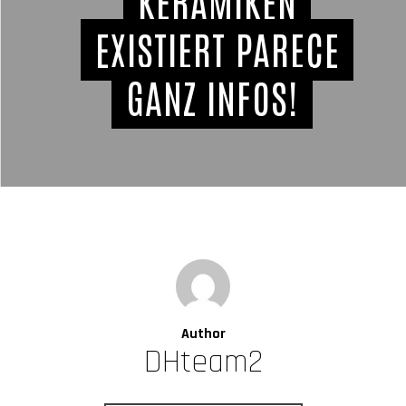
ERAMIKEN E
XISTIERT PARECE G
ANZ INFOS!
Author
DHteam2