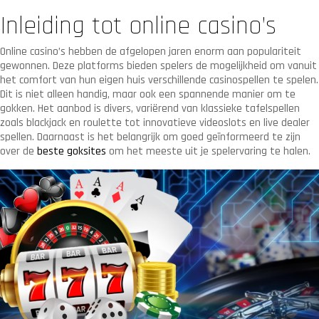
Inleiding tot online casino’s
Online casino’s hebben de afgelopen jaren enorm aan populariteit
gewonnen. Deze platforms bieden spelers de mogelijkheid om vanuit
het comfort van hun eigen huis verschillende casinospellen te spelen.
Dit is niet alleen handig, maar ook een spannende manier om te
gokken. Het aanbod is divers, variërend van klassieke tafelspellen
zoals blackjack en roulette tot innovatieve videoslots en live dealer
spellen. Daarnaast is het belangrijk om goed geïnformeerd te zijn
over de
beste goksites
om het meeste uit je spelervaring te halen.