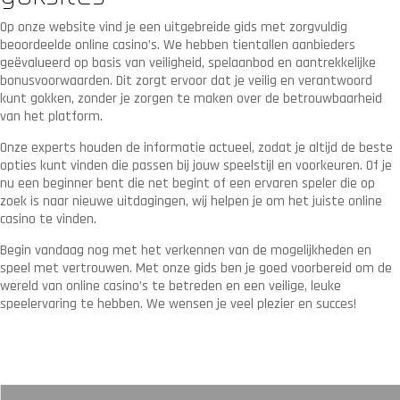
Op onze website vind je een uitgebreide gids met zorgvuldig
beoordeelde online casino’s. We hebben tientallen aanbieders
geëvalueerd op basis van veiligheid, spelaanbod en aantrekkelijke
bonusvoorwaarden. Dit zorgt ervoor dat je veilig en verantwoord
kunt gokken, zonder je zorgen te maken over de betrouwbaarheid
van het platform.
Onze experts houden de informatie actueel, zodat je altijd de beste
opties kunt vinden die passen bij jouw speelstijl en voorkeuren. Of je
nu een beginner bent die net begint of een ervaren speler die op
zoek is naar nieuwe uitdagingen, wij helpen je om het juiste online
casino te vinden.
Begin vandaag nog met het verkennen van de mogelijkheden en
speel met vertrouwen. Met onze gids ben je goed voorbereid om de
wereld van online casino’s te betreden en een veilige, leuke
speelervaring te hebben. We wensen je veel plezier en succes!