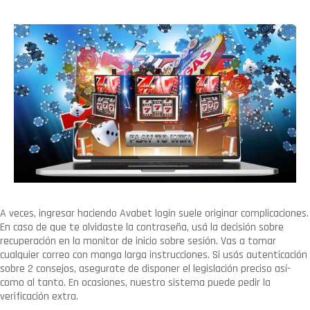
A veces, ingresar haciendo Avabet login suele originar complicaciones.
En caso de que te olvidaste la contraseña, usá la decisión sobre
recuperación en la monitor de inicio sobre sesión. Vas a tomar
cualquier correo con manga larga instrucciones. Si usás autenticación
sobre 2 consejos, asegurate de disponer el legislación preciso así­
como al tanto. En ocasiones, nuestro sistema puede pedir la
verificación extra.