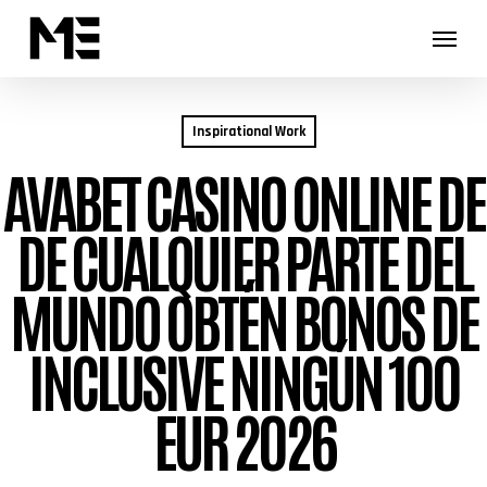
Skip
Menu
Menu
to
main
content
Inspirational Work
AVABET CASINO ONLINE DE
DE CUALQUIER PARTE DEL
MUNDO OBTÉN BONOS DE
INCLUSIVE NINGÚN 100
EUR 2026