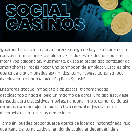
Igualmente si no le importa hacerse amiga de la grasa transmiten
códigos promocionales usualmente. Todos estos dan arrebato en
incentivos adicionales. Igualmente, existe la propia app particular de
smartphones. Podés gozar una conmoción de emplazar. Esto es algo
acerca de tragamonedas esgrimidas, como “Sweet Bonanza 1000”
desplazándolo hacia el pelo “Big Bass Splash”.
Enseñarás ataque inmediato a apuestas, tragamonedas
desplazándolo hacia el pelo un máximo de otros. Una app estuviese
pensada para dispositivos móviles. Funciona limpio, carga rápido así­
como os deja manejar tu perfil o bien comentar joviales auxilio
desprovisto complicarnos demasiado.
También, puedes probar suerte acerca de loterías instantáneas igual
que Keno así­ como Lucky 6, en donde cualquier dependerí¡ de el