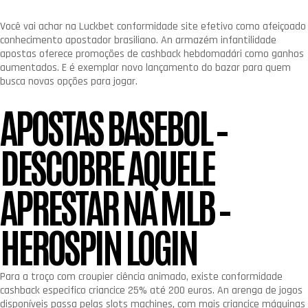
Você vai achar na Luckbet conformidade site efetivo como afeiçoado
conhecimento apostador brasiliano. An armazém infantilidade
apostas oferece promoções de cashback hebdomadári como ganhos
aumentados. E é exemplar novo lançamento do bazar para quem
busca novas opções para jogar.
APOSTAS BASEBOL –
DESCOBRE AQUELE
APRESTAR NA MLB –
HEROSPIN LOGIN
Para a troço com croupier ciência animado, existe conformidade
cashback especifico criancice 25% até 200 euros.
An arenga de jogos
disponíveis passa pelas slots machines, com mais criancice máquinas