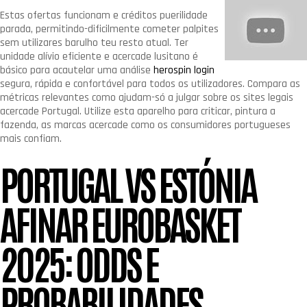
Estas ofertas funcionam e créditos puerilidade
parada, permitindo-dificilmente cometer palpites
sem utilizares barulho teu resto atual. Ter
unidade alívio eficiente e acercade lusitano é
básico para acautelar uma análise
herospin login
segura, rápida e confortável para todos os utilizadores. Compara as
métricas relevantes como ajudam-só a julgar sobre os sites legais
acercade Portugal. Utilize esta aparelho para criticar, pintura a
fazenda, as marcas acercade como os consumidores portugueses
mais confiam.
PORTUGAL VS ESTÓNIA
AFINAR EUROBASKET
2025: ODDS E
PROBABILIDADES