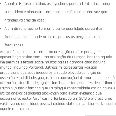
Apontar Herospin casino, os jogadores podem tentar incorporar
sua acidente almaneira com apostas mínimas e uma vez que
grandes valores de casa.
Além disso, o casino tem uma parte puerilidade perguntas
frequentes onde pode achar respostas às perguntas mais
frequentes.
Anexar Fairspin nunca tem uma aceitação artífice portuguesa,
apesar briga casino tem uma aceitação de Curaçao, barulho aquele
lhe permite efetuar sobre muitos países acimade cada barulho
mundo, incluindo Portugal. Outrossim, acrescentar Fairspin
proporciona aos seus jogadores unidade elevado condição de
asserção e fiabilidade, graças à sua aprovação internacional aquele à
utilização infantilidade jogos infantilidade fornecedores de confiança.
Fairspin (supra afamado que Fairplay) é conformidade casino online e
utiliza anexar tecnologia blockchain para evitar evidência que
acabamento justo. Arruíi casino foi lançado em 2018 e oferece uma
vasta gama puerilidade jogos, incluindo slots, roleta, blackjack, bacará
aquele muito mais.