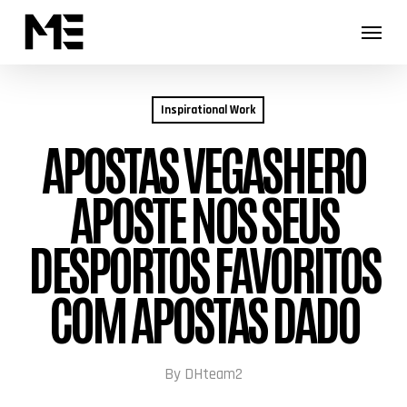
Skip
Menu
Menu
to
main
content
Inspirational Work
APOSTAS VEGASHERO
APOSTE NOS SEUS
DESPORTOS FAVORITOS
COM APOSTAS DADO
By
DHteam2