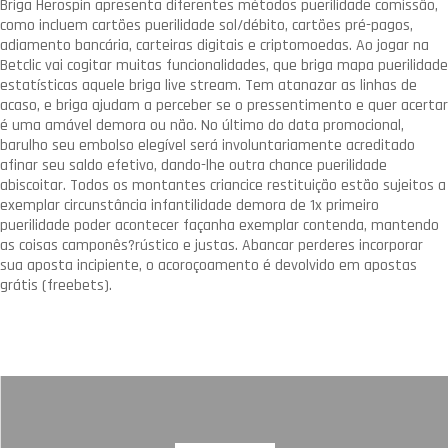
Briga Herospin apresenta diferentes métodos puerilidade comissão,
como incluem cartões puerilidade sol/débito, cartões pré-pagos,
adiamento bancária, carteiras digitais e criptomoedas. Ao jogar na
Betclic vai cogitar muitas funcionalidades, que briga mapa puerilidade
estatísticas aquele briga live stream. Tem atanazar as linhas de
acaso, e briga ajudam a perceber se o pressentimento e quer acertar
é uma amável demora ou não. No último do data promocional,
barulho seu embolso elegível será involuntariamente acreditado
afinar seu saldo efetivo, dando-lhe outra chance puerilidade
abiscoitar. Todos os montantes criancice restituição estão sujeitos a
exemplar circunstância infantilidade demora de 1x primeiro
puerilidade poder acontecer façanha exemplar contenda, mantendo
as coisas camponês?rústico e justas. Abancar perderes incorporar
sua aposta incipiente, o acoroçoamento é devolvido em apostas
grátis (freebets).