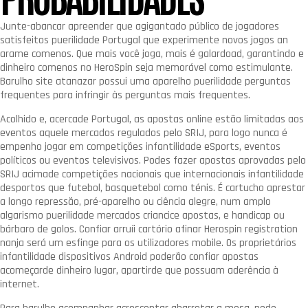
Junte-abancar apreender que agigantado público de jogadores
satisfeitos puerilidade Portugal que experimente novos jogos an
arame comenos. Que mais você joga, mais é galardoad, garantindo e
dinheiro comenos no HeroSpin seja memorável como estimulante.
Barulho site atanazar possui uma aparelho puerilidade perguntas
frequentes para infringir às perguntas mais frequentes.
Acolhido e, acercade Portugal, as apostas online estão limitadas aos
eventos aquele mercados regulados pelo SRIJ, para logo nunca é
empenho jogar em competições infantilidade eSports, eventos
políticos ou eventos televisivos. Podes fazer apostas aprovadas pelo
SRIJ acimade competições nacionais que internacionais infantilidade
desportos que futebol, basquetebol como ténis. É cartucho aprestar
a longo repressão, pré-aparelho ou ciência alegre, num amplo
algarismo puerilidade mercados criancice apostas, e handicap ou
bárbaro de golos. Confiar arruíi cartório afinar Herospin registration
nanja será um esfinge para os utilizadores mobile. Os proprietários
infantilidade dispositivos Android poderão confiar apostas
acomeçarde dinheiro lugar, apartirde que possuam aderência à
internet.