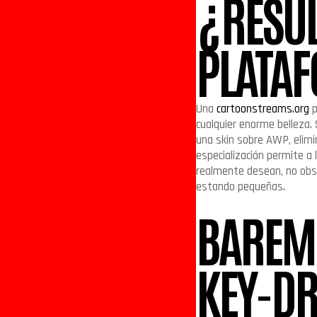
¿RESUL
PLATA
Una
cartoonstreams.org
p
cualquier enorme belleza.
una skin sobre AWP, elimi
especialización permite a
realmente desean, no obst
estando pequeñas.
BAREM
KEY-DR