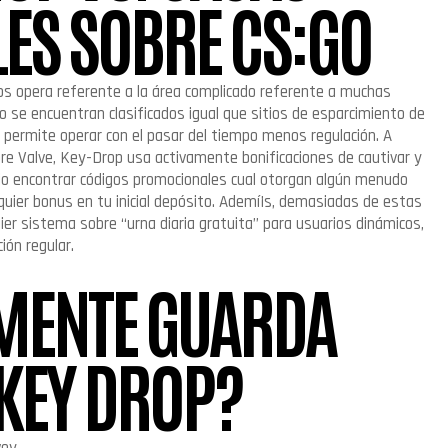
LES SOBRE CS:GO
tios opera referente a la área complicado referente a muchas
o se encuentran clasificados igual que sitios de esparcimiento de
s permite operar con el pasar del tiempo menos regulación. A
obre Valve, Key-Drop usa activamente bonificaciones de cautivar y
rio encontrar códigos promocionales cual otorgan algún menudo
lquier bonus en tu inicial depósito. Ademí¡s, demasiadas de estas
er sistema sobre “urna diaria gratuita” para usuarios dinámicos,
ión regular.
MENTE GUARDA
KEY DROP?