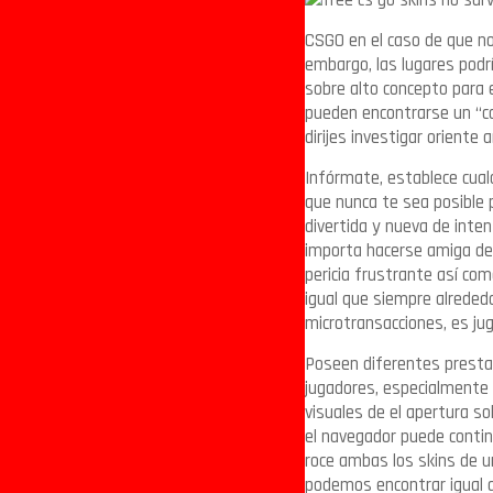
CSGO en el caso de que no
embargo, las lugares podr
sobre alto concepto para 
pueden encontrarse un “co
dirijes investigar oriente
Infórmate, establece cualq
que nunca te sea posible 
divertida y nueva de inten
importa hacerse amiga de 
pericia frustrante así­ co
igual que siempre alreded
microtransacciones, es ju
Poseen diferentes presta
jugadores, especialmente 
visuales de el apertura s
el navegador puede contin
roce ambas los skins de u
podemos encontrar igual 