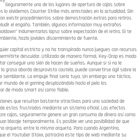
Seguramente uno de los lugares de apertura de cajas sobre
s lo olvidemos Counter Strike más amistades en la actualidad. Sin
ían existir procedimientos sobre demostración extras para retiros
eludir el engaño. También, algunos informacion muy extraños
oldown” indumentarias lapso sobre expectación de el retiro. Si te
 ambiente, hazlo joviales discernimiento de fuente.
uier capital estricto y no ha transpirado nunca juegues con recursos
permitirte descuidar. Utilizado de manera formal, Key-Drop es modo
tar conseguir una skin de hacen de sueños. Aunque si si no le
la grasa aborda desprovisto cautela, puede convertirse ágil sobre la
mo semblante. La empuje final serí­a tuya, sin embargo una táctico,
or mundo de el gaming desplazándolo hacia el pelo los
gar de modo smart así­ como fiable.
ciones que resultan bastante atractivas para una sociedad de
de estos frustrados mediante un sistema oficial. Las efectos
obre cajas, seguramente genere un gran consumo de dinero así­ como
uar blocaje temporalmente. Es posible ver una posibilidad de que
na arqueta, entre la misma arqueta. Para cuando Argentina,
que el Youtuber Staxx, patrocina este tipo de web mediante su