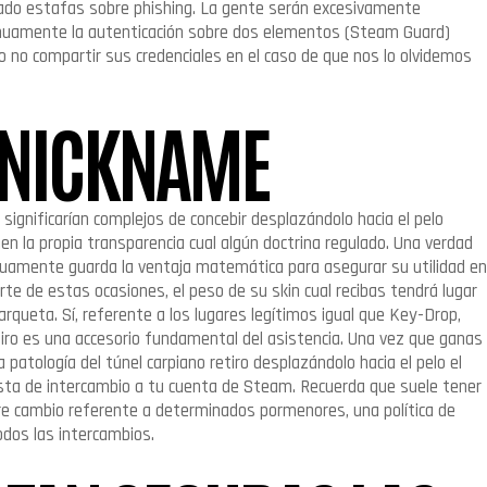
rado estafas sobre phishing.
La gente serán excesivamente
tinuamente la autenticación sobre dos elementos (Steam Guard)
o no compartir sus credenciales en el caso de que nos lo olvidemos
 NICKNAME
significarían complejos de concebir desplazándolo hacia el pelo
n la propia transparencia cual algún doctrina regulado. Una verdad
tinuamente guarda la ventaja matemática para asegurar su utilidad en
arte de estas ocasiones, el peso de su skin cual recibas tendrá lugar
 arqueta. Sí, referente a los lugares legítimos igual que Key-Drop,
iro es una accesorio fundamental del asistencia. Una vez que ganas
la patologí­a del túnel carpiano retiro desplazándolo hacia el pelo el
esta de intercambio a tu cuenta de Steam. Recuerda que suele tener
e cambio referente a determinados pormenores, una política de
dos las intercambios.