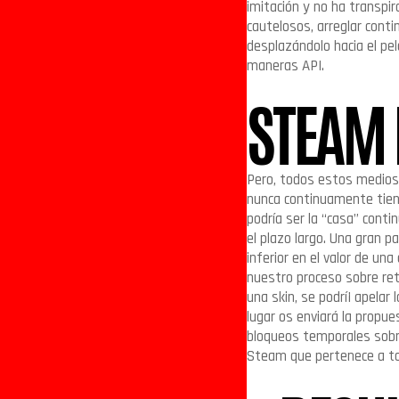
imitación y no ha transpi
cautelosos, arreglar con
desplazándolo hacia el pel
maneras API.
STEAM
Pero, todos estos medios 
nunca continuamente tiene
podrí­a ser la “casa” con
el plazo largo. Una gran p
inferior en el valor de una
nuestro proceso sobre ret
una skin, se podrí¡ apelar 
lugar os enviará la propu
bloqueos temporales sobr
Steam que pertenece a to